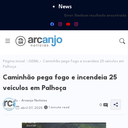
News
Error:
Nenhum resultado encontrado
Página inicial
GERAL
Caminhão pega fogo e incendeia 25 veículos em
Palhoça
Caminhão pega fogo e incendeia 25
veículos em Palhoça
By -
Arcanjo Notícias
0
1 minute read
abril 07, 2025