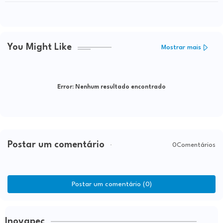
bairro Patagônia, em Vitória da
Conquista
You Might Like
Mostrar mais
Error:
Nenhum resultado encontrado
Postar um comentário
0Comentários
Postar um comentário (0)
Inovapec