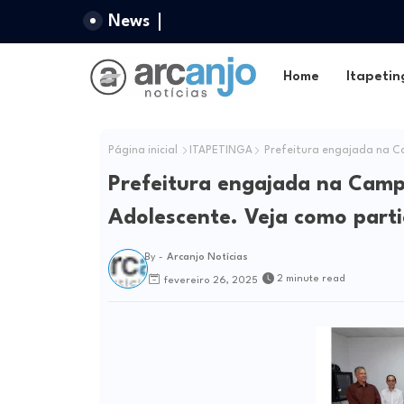
News
Home
Itapetin
Página inicial
ITAPETINGA
Prefeitura engajada na C
Prefeitura engajada na Cam
Adolescente. Veja como parti
By -
Arcanjo Notícias
2 minute read
fevereiro 26, 2025