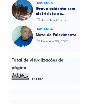
ITAPETINGA
Grave acidente com
eletricista da
Prefeitura é
dezembro 18, 2025
registrado em
Itapetinga
ITAPETINGA
Nota de Falecimento
fevereiro 05, 2026
Total de visualizações de
página
1
8
4
5
8
5
7