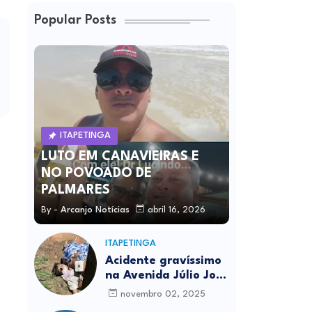
Popular Posts
ITAPETINGA
LUTO EM CANAVIEIRAS E
NO POVOADO DE
PALMARES
By -
Arcanjo Notícias
abril 16, 2026
ITAPETINGA
Acidente gravíssimo
na Avenida Júlio José
Rodrigues deixa um
novembro 02, 2025
morto