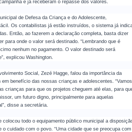
 campanha e já receberam o repasse dos valores.
nicipal de Defesa da Criança e do Adolescente,
cil. Os contabilistas já estão instruídos, o sistema já indic
das. Então, ao fazerem a declaração completa, basta dizer
her para onde o valor será destinado. “Lembrando que é
scimo nenhum no pagamento. O valor destinado será
te”, explicou Washington.
volvimento Social, Zezé Hagge, falou da importância da
 em benefício das nossas crianças e adolescentes. “Vamos
s crianças para que os projetos cheguem até elas, para qu
issor, um futuro digno, principalmente para aquelas
”, disse a secretária.
e colocou todo o equipamento público municipal a disposiçã
e o cuidado com o povo. “Uma cidade que se preocupa com