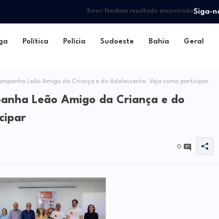
Siga-n
Error:
Nenhum resultado encontrado
ga
Política
Polícia
Sudoeste
Bahia
Geral
ampanha Leão Amigo da Criança e do Adolescente. Veja como participar
panha Leão Amigo da Criança e do
cipar
0