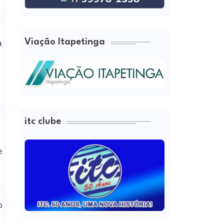
Viação Itapetinga
a
itc clube
e
o