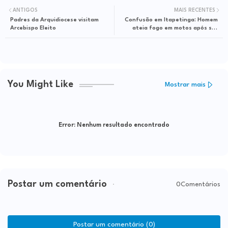
ANTIGOS
MAIS RECENTES
Padres da Arquidiocese visitam
Confusão em Itapetinga: Homem
Arcebispo Eleito
ateia fogo em motos após ser
atingido por facada no Bairro
Primavera
You Might Like
Mostrar mais
Error:
Nenhum resultado encontrado
Postar um comentário
0Comentários
Postar um comentário (0)