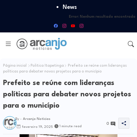
News
Error:
Nenhum resultado encontrado
Página inicial
Politica Itapetinga
Prefeito se reúne com lideranças
políticas para debater novos projetos para o município
Prefeito se reúne com lideranças
políticas para debater novos projetos
para o município
By -
Arcanjo Notícias
0
1 minute read
fevereiro 19, 2025