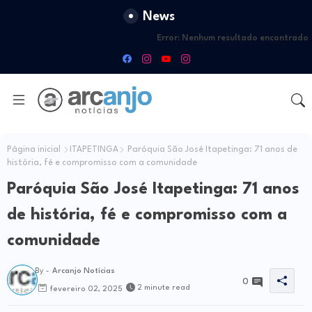
News
Error:
Nenhum resultado encontrado
Página inicial
ITAPETINGA
Paróquia São José Itapetinga: 71 anos de
história, fé e compromisso com a comunidade
Paróquia São José Itapetinga: 71 anos
de história, fé e compromisso com a
comunidade
By -
Arcanjo Notícias
0
2 minute read
fevereiro 02, 2025