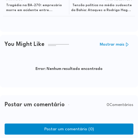
Tragédia na BA-270: empresário
Tensão política no médio sudoeste
morre em acidente entre
da Bahia: Ataques a Rodrigo Hagge
Maiquinique e Itarantim
em meio à corrida eleitoral para
2026
You Might Like
Mostrar mais
Error:
Nenhum resultado encontrado
Postar um comentário
0Comentários
Postar um comentário (0)