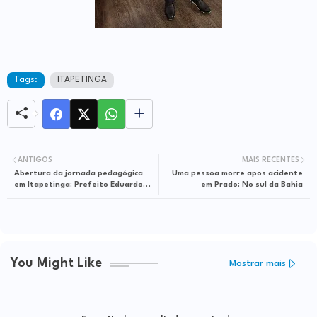
Tags:
ITAPETINGA
ANTIGOS
MAIS RECENTES
Abertura da jornada pedagógica
Uma pessoa morre apos acidente
em Itapetinga: Prefeito Eduardo
em Prado: No sul da Bahia
Hagge anuncia reajuste salarial
para professores
You Might Like
Mostrar mais