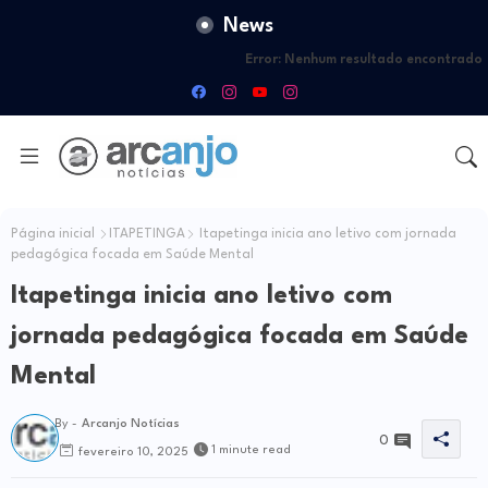
News
Error:
Nenhum resultado encontrado
Página inicial
ITAPETINGA
Itapetinga inicia ano letivo com jornada
pedagógica focada em Saúde Mental
Itapetinga inicia ano letivo com
jornada pedagógica focada em Saúde
Mental
By -
Arcanjo Notícias
0
1 minute read
fevereiro 10, 2025