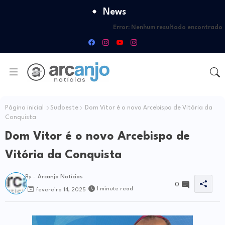
News
Error:
Nenhum resultado encontrado
Página inicial
Sudoeste
Dom Vitor é o novo Arcebispo de Vitória da
Conquista
Dom Vitor é o novo Arcebispo de
Vitória da Conquista
By -
Arcanjo Notícias
0
1 minute read
fevereiro 14, 2025