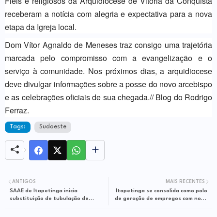
Fiéis e religiosos da Arquidiocese de Vitória da Conquista
receberam a notícia com alegria e expectativa para a nova
etapa da Igreja local.
Dom Vítor Agnaldo de Meneses traz consigo uma trajetória
marcada pelo compromisso com a evangelização e o
serviço à comunidade. Nos próximos dias, a arquidiocese
deve divulgar informações sobre a posse do novo arcebispo
e as celebrações oficiais de sua chegada.// Blog do Rodrigo
Ferraz.
Tags:
Sudoeste
ANTIGOS
MAIS RECENTES
SAAE de Itapetinga inicia
Itapetinga se consolida como polo
substituição de tubulação de
de geração de empregos com nova
amianto por PVC no bairro Vila
indústria calçadista
Riachão