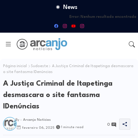
News
Error:
Nenhum resultado encontrado
Página inicial
Sudoeste
A Justiça Criminal de Itapetinga desmascara
o site fantasma IDenúncias
A Justiça Criminal de Itapetinga
desmascara o site fantasma
IDenúncias
By -
Arcanjo Notícias
0
1 minute read
fevereiro 06, 2025