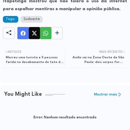
Itapetinga mostrou que não tolera o uso da internet
para espalhar mentiras e manipular a opinião pública.
Tags:
Sudoeste
ANTIGOS
MAIS RECENTES
Morreu uma turista e 5 pessoas
Avião cai na Zona Oeste de São
ferida no desabamento do teto da
Paulo: dois corpos foram
'Igreja do Ouro 'no centro histórico
encontrados
de Salvador.
You Might Like
Mostrar mais
Error:
Nenhum resultado encontrado