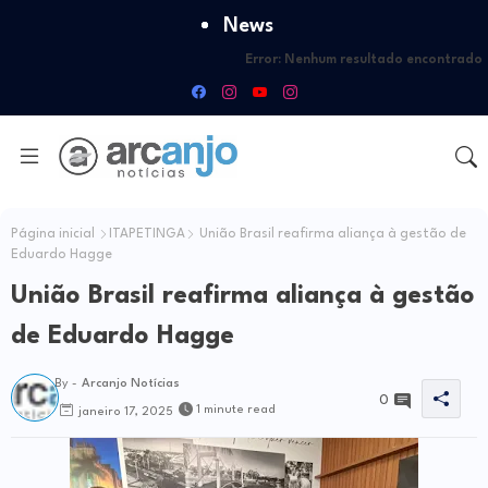
News
Error:
Nenhum resultado encontrado
Página inicial
ITAPETINGA
União Brasil reafirma aliança à gestão de
Eduardo Hagge
União Brasil reafirma aliança à gestão
de Eduardo Hagge
By -
Arcanjo Notícias
0
1 minute read
janeiro 17, 2025