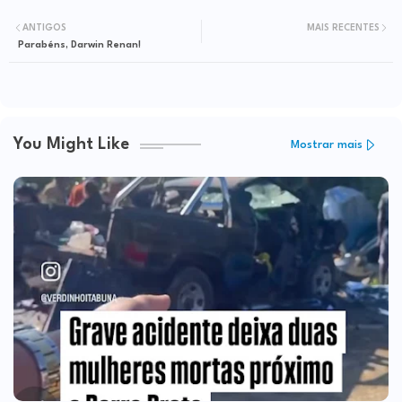
ANTIGOS
MAIS RECENTES
Parabéns, Darwin Renan!
You Might Like
Mostrar mais