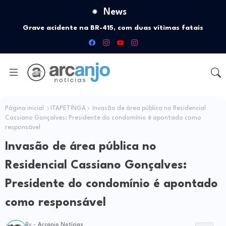
News
Itapetinga lança livro histórico de Florêncio Filho com
recursos da Política Nacional Aldir Blanc
Página inicial
ITAPETINGA
Invasão de área pública no Residencial
Cassiano Gonçalves: Presidente do condomínio é apontado como
responsável
Invasão de área pública no
Residencial Cassiano Gonçalves:
Presidente do condomínio é apontado
como responsável
By -
Arcanjo Notícias