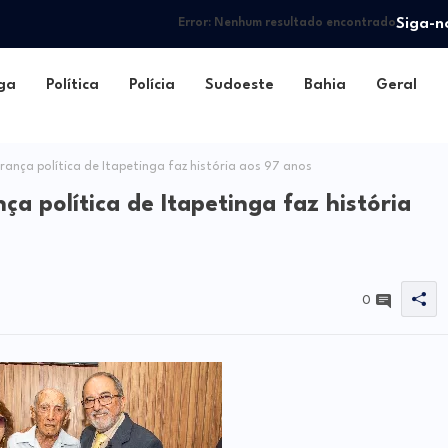
Siga-n
Error:
Nenhum resultado encontrado
ga
Política
Polícia
Sudoeste
Bahia
Geral
rança política de Itapetinga faz história aos 97 anos
ça política de Itapetinga faz história
0