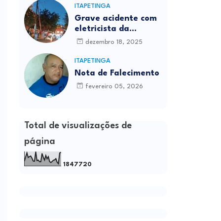
ITAPETINGA
Grave acidente com
eletricista da
Prefeitura é
dezembro 18, 2025
registrado em
Itapetinga
ITAPETINGA
Nota de Falecimento
fevereiro 05, 2026
Total de visualizações de
página
1
8
4
7
7
2
0