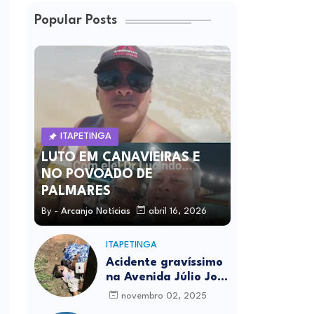
Popular Posts
ITAPETINGA
LUTO EM CANAVIEIRAS E
NO POVOADO DE
PALMARES
By -
Arcanjo Notícias
abril 16, 2026
ITAPETINGA
Acidente gravíssimo
na Avenida Júlio José
Rodrigues deixa um
novembro 02, 2025
morto