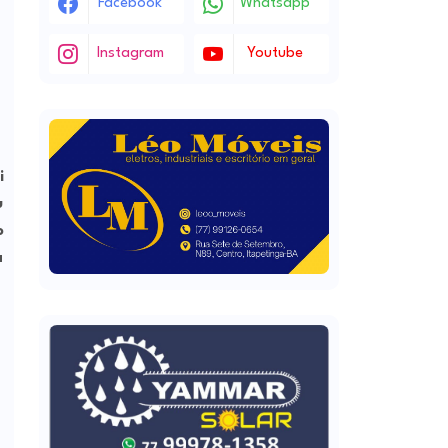
Facebook
Whatsapp
Instagram
Youtube
i
u
o
a