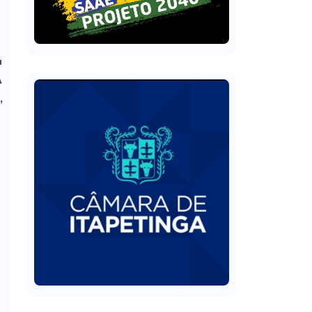
a
A
,