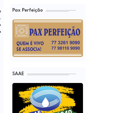
Pax Perfeição
a
.
o
a
SAAE