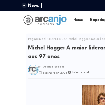
News
Home
Itapetin
Página inicial
ITAPETINGA
Michel Hagge: A maior lide
Michel Hagge: A maior lideran
aos 97 anos
By -
Arcanjo Notícias
1 minute read
dezembro 10, 2024