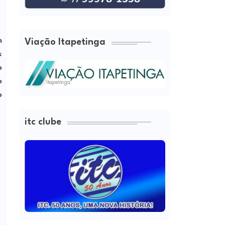
m
Viação Itapetinga
s
o
o
o
itc clube