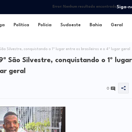
Siga-n
Error:
Nenhum resultado encontrado
ga
Política
Polícia
Sudoeste
Bahia
Geral
ão Silvestre, conquistando o 1º lugar entre os brasileiros e o 4º lugar geral
9ª São Silvestre, conquistando o 1º lugar
gar geral
0