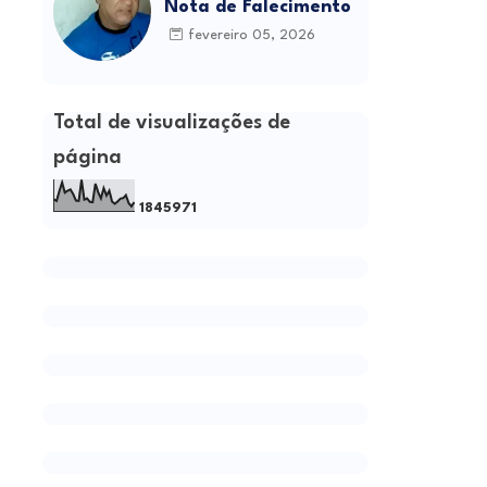
Nota de Falecimento
fevereiro 05, 2026
Total de visualizações de
página
1
8
4
5
9
7
1