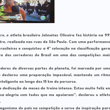
, o atleta brasileiro Johnatas Oliveira fez história na 99
stre, realizada nas ruas de São Paulo. Com uma performanc
brasileiros e conquistou a 4ª colocação na classificação gera
ra dos corredores do Brasil em uma das competições mai
madores de diversas partes do planeta, foi marcada por um
tas declarou uma preparação impecável, mantendo um ritm
nteligente ao longo dos 15 km do percurso.
e dedicação de meses de treino intenso. Estou muito feliz e
essa alegria com todos que me apoiaram”, declarou o atlet
.
rotagonismo do país na competição e serve de inspiração par