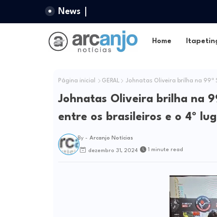
News
Home
Itapetin
Página inicial
GERAL
Johnatas Oliveira brilha na 99ª S
Johnatas Oliveira brilha na 9
entre os brasileiros e o 4º lu
By -
Arcanjo Notícias
1 minute read
dezembro 31, 2024