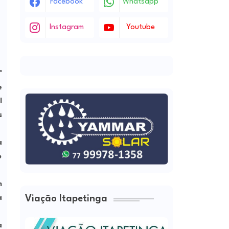
Facebook
Whatsapp
Instagram
Youtube
ª
e
l
s
a
o
m
a
Viação Itapetinga
a