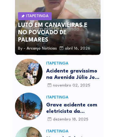
ITAPETINGA
LUTO EM CANAVIEIRAS E
NO POVOADO DE
PALMARES
By -
Arcanjo Notícias
abril 16, 2026
ITAPETINGA
Acidente gravíssimo
na Avenida Júlio José
Rodrigues deixa um
novembro 02, 2025
morto
ITAPETINGA
Grave acidente com
eletricista da
Prefeitura é
dezembro 18, 2025
registrado em
Itapetinga
ITAPETINGA