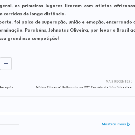
eral, os primeiros lugares ficaram com atletas africanos
 corridas de longa distância.
sporte, foi palco de superação, união e emoção, encerrando 
rminação. Parabéns, Johnatas Oliveira, por levar o Brasil a
ssa grandiosa competição!
MAIS RECENTES
aba após
Núbia Oliveira: Brilhando na 99ª Corrida de São Silvestre
Mostrar mais