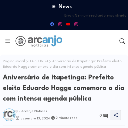
News
Error:
Nenhum resultado encontrado
Página inicial
ITAPETINGA
Aniversário de Itapetinga: Prefeito eleito
Eduardo Hagge comemora o dia com intensa agenda pública
Aniversário de Itapetinga: Prefeito
eleito Eduardo Hagge comemora o dia
com intensa agenda pública
By -
Arcanjo Notícias
0
2 minute read
dezembro 13, 2024