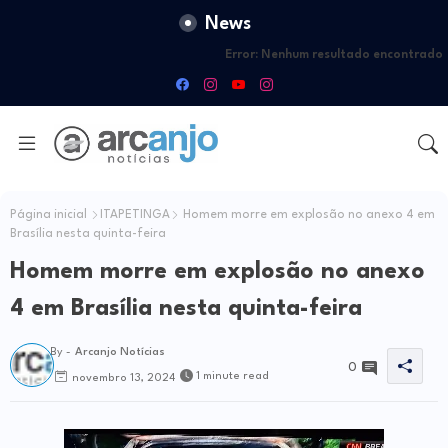
News
Error:
Nenhum resultado encontrado
Página inicial
ITAPETINGA
Homem morre em explosão no anexo 4 em
Brasília nesta quinta-feira
Homem morre em explosão no anexo
4 em Brasília nesta quinta-feira
By -
Arcanjo Notícias
0
1 minute read
novembro 13, 2024