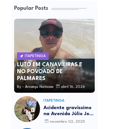
Popular Posts
ITAPETINGA
LUTO EM CANAVIEIRAS E
NO POVOADO DE
PALMARES
By -
Arcanjo Notícias
abril 16, 2026
ITAPETINGA
Acidente gravíssimo
na Avenida Júlio José
Rodrigues deixa um
novembro 02, 2025
morto