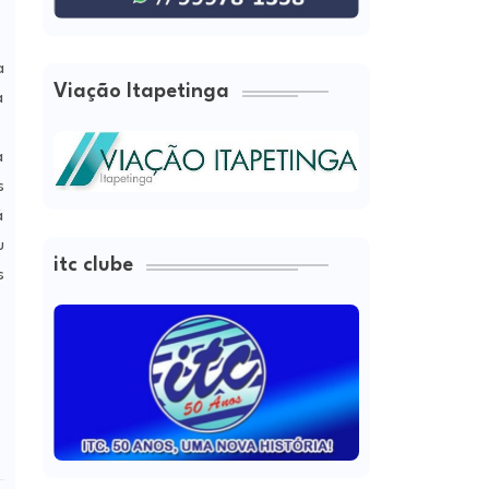
a
Viação Itapetinga
a
a
s
á
u
itc clube
s