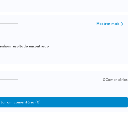
Mostrar mais
nhum resultado encontrado
0Comentários
star um comentário (0)