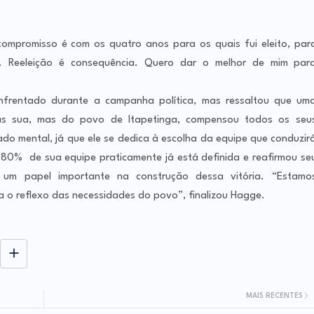
ompromisso é com os quatro anos para os quais fui eleito, par
. Reeleição é consequência. Quero dar o melhor de mim par
enfrentado durante a campanha política, mas ressaltou que um
nas sua, mas do povo de Itapetinga, compensou todos os seu
o mental, já que ele se dedica à escolha da equipe que conduzir
e 80% de sua equipe praticamente já está definida e reafirmou se
 um papel importante na construção dessa vitória. “Estamo
a o reflexo das necessidades do povo”, finalizou Hagge.
MAIS RECENTES