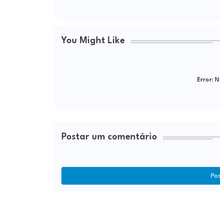
You Might Like
Error:
Ne
Postar um comentário
Po