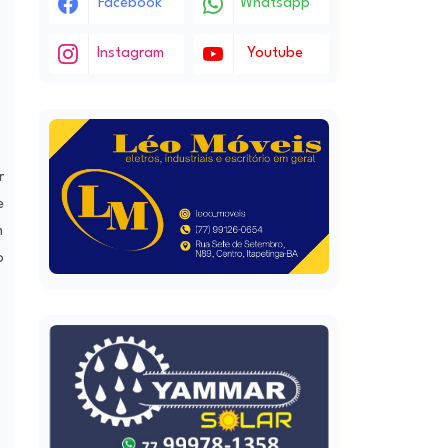
Facebook
Whatsapp
Instagram
Youtube
r
e
m
o