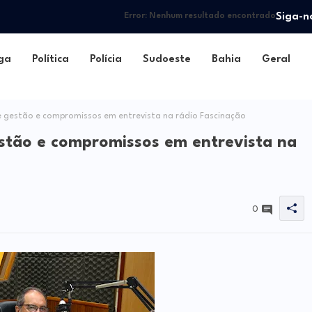
Siga-n
Error:
Nenhum resultado encontrado
ga
Política
Polícia
Sudoeste
Bahia
Geral
 gestão e compromissos em entrevista na rádio Fascinação
stão e compromissos em entrevista na
0