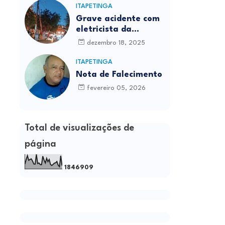
ITAPETINGA
Grave acidente com
eletricista da
Prefeitura é
dezembro 18, 2025
registrado em
Itapetinga
ITAPETINGA
Nota de Falecimento
fevereiro 05, 2026
Total de visualizações de
página
1
8
4
6
9
0
9