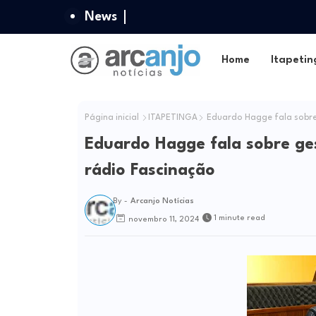
News
Home
Itapetin
Página inicial
ITAPETINGA
Eduardo Hagge fala sobre
Eduardo Hagge fala sobre ge
rádio Fascinação
By -
Arcanjo Notícias
1 minute read
novembro 11, 2024