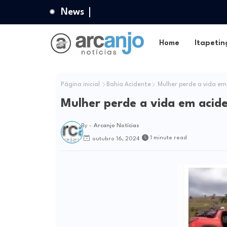
News
Home
Itapetin
Página inicial
Bahia Acidente
Mulher perde a vida em
Mulher perde a vida em acid
By -
Arcanjo Notícias
1 minute read
outubro 16, 2024