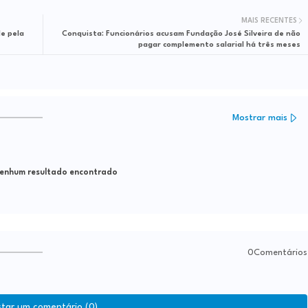
MAIS RECENTES
de pela
Conquista: Funcionários acusam Fundação José Silveira de não
pagar complemento salarial há três meses
Mostrar mais
nhum resultado encontrado
0Comentários
star um comentário (0)