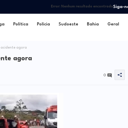
Siga-n
Error:
Nenhum resultado encontrado
ga
Política
Polícia
Sudoeste
Bahia
Geral
 acidente agora
ente agora
0