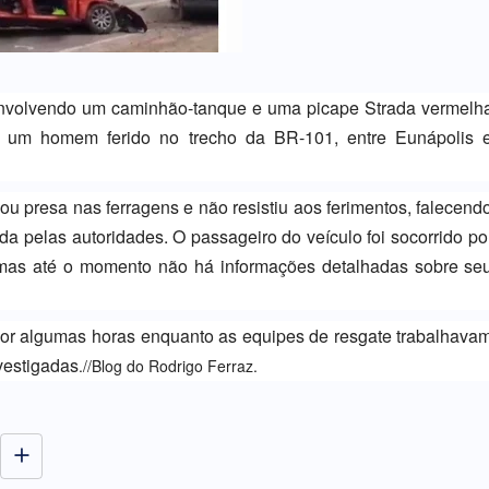
e envolvendo um caminhão-tanque e uma picape Strada vermelh
 um homem ferido no trecho da BR-101, entre Eunápolis 
cou presa nas ferragens e não resistiu aos ferimentos, falecend
ada pelas autoridades. O passageiro do veículo foi socorrido po
mas até o momento não há informações detalhadas sobre se
 por algumas horas enquanto as equipes de resgate trabalhava
vestigadas
.//Blog do Rodrigo Ferraz.