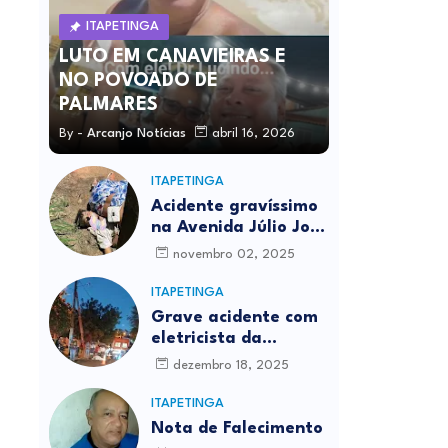
ITAPETINGA
LUTO EM CANAVIEIRAS E
NO POVOADO DE
PALMARES
By -
Arcanjo Notícias
abril 16, 2026
ITAPETINGA
Acidente gravíssimo
na Avenida Júlio José
Rodrigues deixa um
novembro 02, 2025
morto
ITAPETINGA
Grave acidente com
eletricista da
Prefeitura é
dezembro 18, 2025
registrado em
Itapetinga
ITAPETINGA
Nota de Falecimento