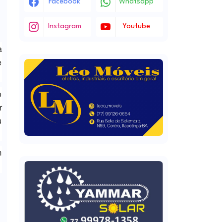
Facebook
Whatsapp
Instagram
Youtube
a
e
o
r
u
m