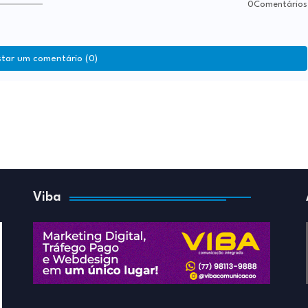
0Comentários
star um comentário (0)
Viba