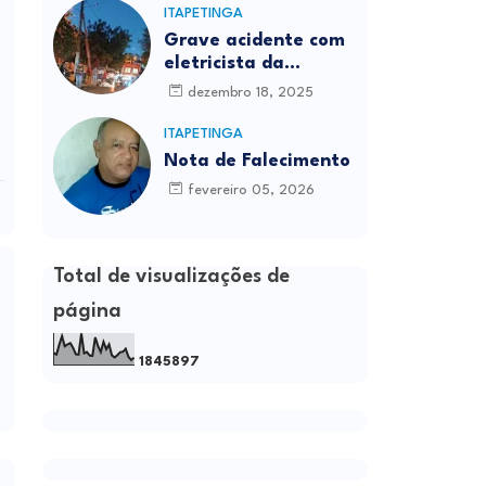
ITAPETINGA
Grave acidente com
eletricista da
Prefeitura é
dezembro 18, 2025
registrado em
Itapetinga
ITAPETINGA
Nota de Falecimento
fevereiro 05, 2026
Total de visualizações de
página
1
8
4
5
8
9
7