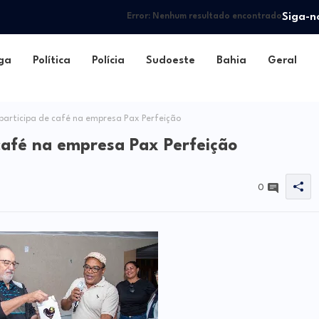
Siga-n
Error:
Nenhum resultado encontrado
ga
Política
Polícia
Sudoeste
Bahia
Geral
articipa de café na empresa Pax Perfeição
café na empresa Pax Perfeição
0