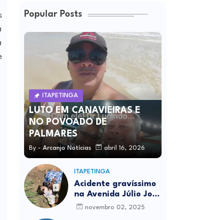
Popular Posts
s
a
a
e
ITAPETINGA
LUTO EM CANAVIEIRAS E
NO POVOADO DE
PALMARES
By -
Arcanjo Notícias
abril 16, 2026
ITAPETINGA
Acidente gravíssimo
na Avenida Júlio José
Rodrigues deixa um
novembro 02, 2025
morto