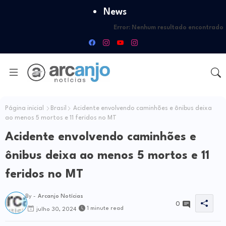
News
Error:
Nenhum resultado encontrado
Página inicial
Brasil
Acidente envolvendo caminhões e ônibus deixa
ao menos 5 mortos e 11 feridos no MT
Acidente envolvendo caminhões e
ônibus deixa ao menos 5 mortos e 11
feridos no MT
By -
Arcanjo Notícias
0
1 minute read
julho 30, 2024