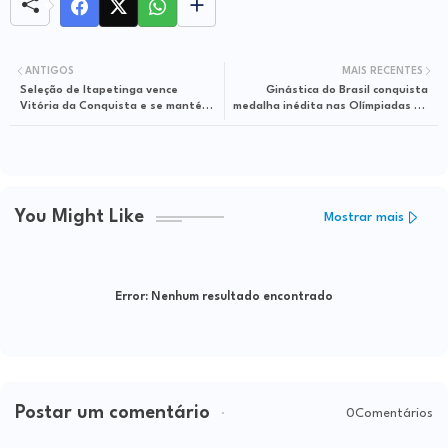
ANTIGOS
MAIS RECENTES
Seleção de Itapetinga vence
Ginástica do Brasil conquista
Vitória da Conquista e se mantém
medalha inédita nas Olímpiadas de
viva no campeonato intermunicipal
Paris e web vibra: 'Que orgulho'
amador da Bahia
You Might Like
Mostrar mais
Error:
Nenhum resultado encontrado
Postar um comentário
0Comentários