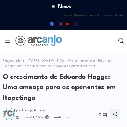
News
Error:
Nenhum resultado encontrado
Página inicial
ITAPETINGA POLÍTICA
O crescimento de Eduardo
Hagge: Uma ameaça para os oponentes em Itapetinga
O crescimento de Eduardo Hagge:
Uma ameaça para os oponentes em
Itapetinga
By -
Arcanjo Notícias
0
1 minute read
junho 04, 2024