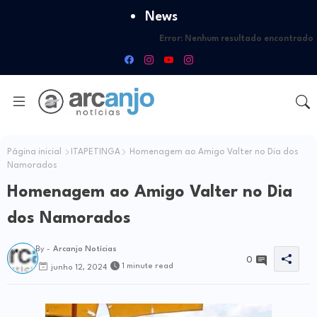
News
Error:
Nenhum resultado encontrado
Página inicial
ITAPETINGA
Homenagem ao Amigo Valter no Dia dos
Namorados
Homenagem ao Amigo Valter no Dia
dos Namorados
By -
Arcanjo Notícias
0
1 minute read
junho 12, 2024