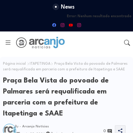
News
Error:
Nenhum resultado encontrado
Página inicial
ITAPETINGA
Praça Bela Vista do povoado de Palmares
será requalificada em parceria com a prefeitura de Itapetinga e SAAE
Praça Bela Vista do povoado de
Palmares será requalificada em
parceria com a prefeitura de
Itapetinga e SAAE
By -
Arcanjo Notícias
0