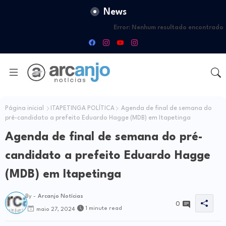
News
Error:
Nenhum resultado encontrado
Página inicial
ITAPETINGA POLÍTICA
Agenda de final de semana do
pré-candidato a prefeito Eduardo Hagge (MDB) em Itapetinga
Agenda de final de semana do pré-
candidato a prefeito Eduardo Hagge
(MDB) em Itapetinga
By -
Arcanjo Notícias
0
1 minute read
maio 27, 2024