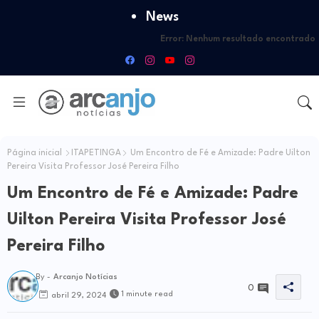
News
Error:
Nenhum resultado encontrado
Página inicial
ITAPETINGA
Um Encontro de Fé e Amizade: Padre Uilton
Pereira Visita Professor José Pereira Filho
Um Encontro de Fé e Amizade: Padre
Uilton Pereira Visita Professor José
Pereira Filho
By -
Arcanjo Notícias
0
1 minute read
abril 29, 2024