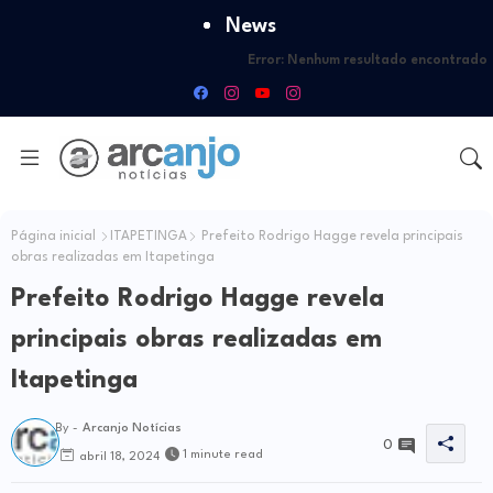
News
Error:
Nenhum resultado encontrado
Página inicial
ITAPETINGA
Prefeito Rodrigo Hagge revela principais
obras realizadas em Itapetinga
Prefeito Rodrigo Hagge revela
principais obras realizadas em
Itapetinga
By -
Arcanjo Notícias
0
1 minute read
abril 18, 2024