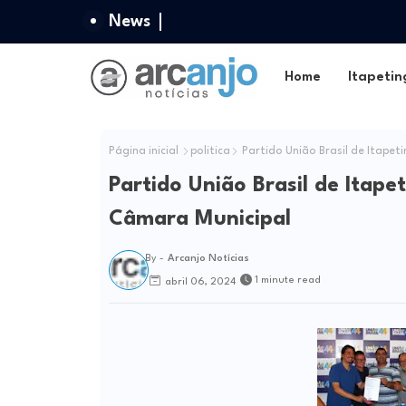
News
Home
Itapetin
Página inicial
politica
Partido União Brasil de Itape
Partido União Brasil de Itap
Câmara Municipal
By -
Arcanjo Notícias
1 minute read
abril 06, 2024