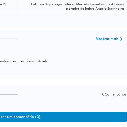
ao PL
Luto em Itapetinga: faleceu Marcelo Carvalho aos 43 anos
morador do bairro Ângela Espinheira
Mostrar mais
nhum resultado encontrado
0Comentários
star um comentário (0)