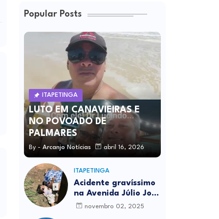
Popular Posts
ITAPETINGA
LUTO EM CANAVIEIRAS E
NO POVOADO DE
PALMARES
By -
Arcanjo Notícias
abril 16, 2026
ITAPETINGA
Acidente gravíssimo
na Avenida Júlio José
Rodrigues deixa um
novembro 02, 2025
morto