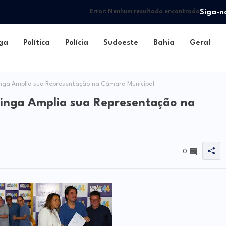
Siga-n
Error:
Nenhum resultado encontrado
ga
Política
Polícia
Sudoeste
Bahia
Geral
tinga Amplia sua Representação na Câmara Municipal
etinga Amplia sua Representação na
0