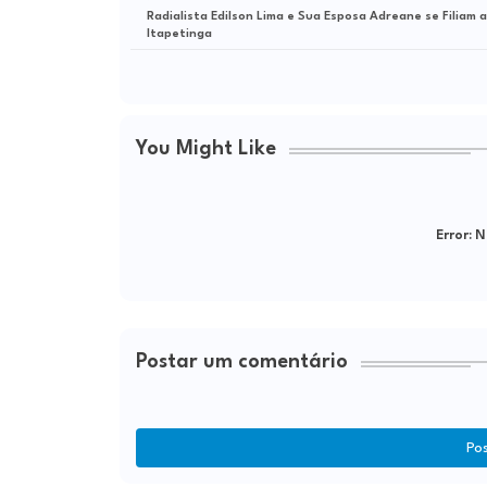
Radialista Edilson Lima e Sua Esposa Adreane se Filiam 
Itapetinga
You Might Like
Error:
Ne
Postar um comentário
Po