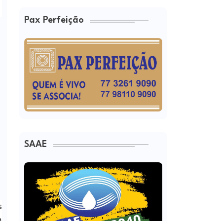
Pax Perfeição
SAAE
s
e