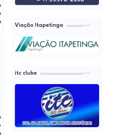
m
e
a
Viação Itapetinga
itc clube
m
o
a