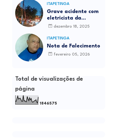
ITAPETINGA
Grave acidente com
eletricista da
Prefeitura é
dezembro 18, 2025
registrado em
Itapetinga
ITAPETINGA
Nota de Falecimento
fevereiro 05, 2026
Total de visualizações de
página
1
8
4
6
5
7
5