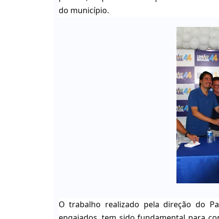
do município.
O trabalho realizado pela direção do P
engajados, tem sido fundamental para con