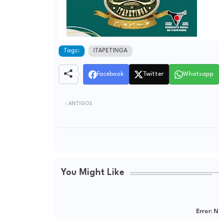
Tags:
ITAPETINGA
Facebook
Twitter
Whatsapp
ANTIGOS
You Might Like
Error:
Ne