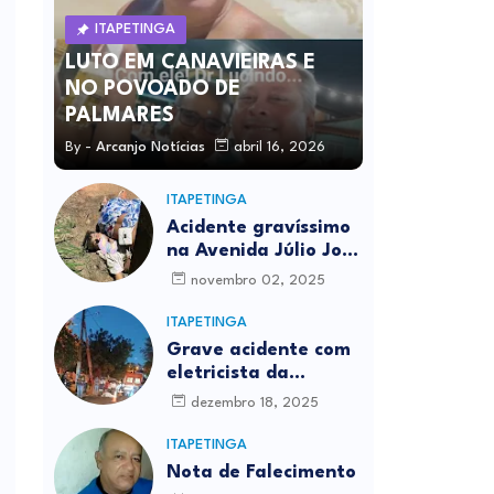
ITAPETINGA
LUTO EM CANAVIEIRAS E
NO POVOADO DE
PALMARES
By -
Arcanjo Notícias
abril 16, 2026
ITAPETINGA
Acidente gravíssimo
na Avenida Júlio José
Rodrigues deixa um
novembro 02, 2025
morto
ITAPETINGA
Grave acidente com
eletricista da
Prefeitura é
dezembro 18, 2025
registrado em
Itapetinga
ITAPETINGA
Nota de Falecimento