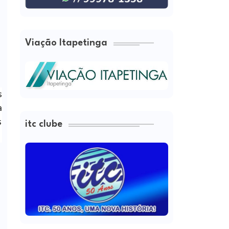
Viação Itapetinga
s
a
s
itc clube