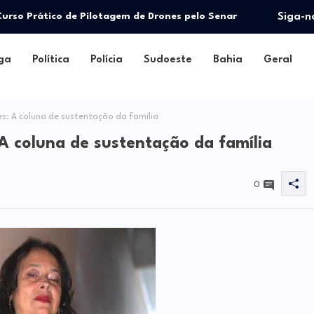
urso Prático de Pilotagem de Drones pelo Senar
Siga-n
ga
Política
Polícia
Sudoeste
Bahia
Geral
: A coluna de sustentação da família
A coluna de sustentação da família
0