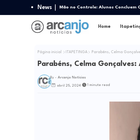
News
Mão no Controle: Alunos Concluem C
Home
Itapetin
Página inicial
ITAPETINGA
Parabéns, Celma Gonçalves
Parabéns, Celma Gonçalves: 
By -
Arcanjo Notícias
1 minute read
abril 25, 2024