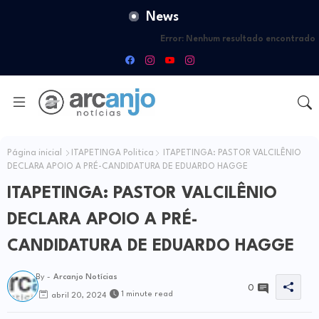
News
Error:
Nenhum resultado encontrado
Página inicial
ITAPETINGA Politica
ITAPETINGA: PASTOR VALCILÊNIO
DECLARA APOIO A PRÉ-CANDIDATURA DE EDUARDO HAGGE
ITAPETINGA: PASTOR VALCILÊNIO
DECLARA APOIO A PRÉ-
CANDIDATURA DE EDUARDO HAGGE
By -
Arcanjo Notícias
0
1 minute read
abril 20, 2024