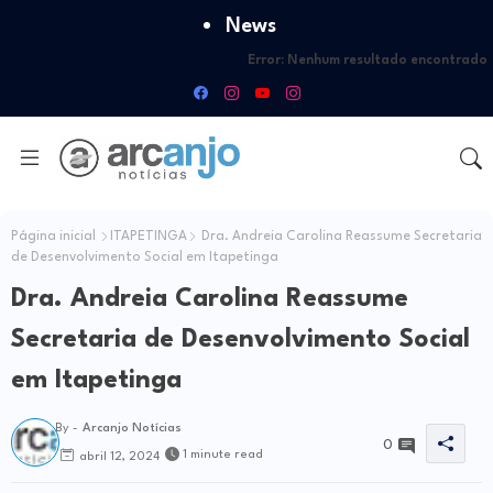
News
Error:
Nenhum resultado encontrado
Página inicial
ITAPETINGA
Dra. Andreia Carolina Reassume Secretaria
de Desenvolvimento Social em Itapetinga
Dra. Andreia Carolina Reassume
Secretaria de Desenvolvimento Social
em Itapetinga
By -
Arcanjo Notícias
0
1 minute read
abril 12, 2024