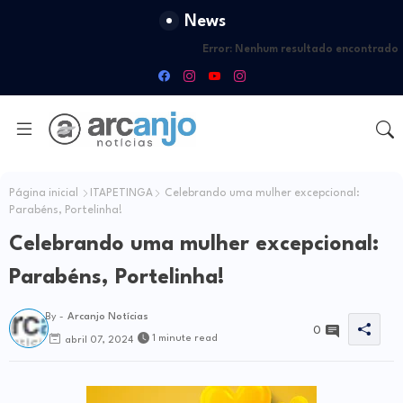
News
Error:
Nenhum resultado encontrado
Página inicial
ITAPETINGA
Celebrando uma mulher excepcional:
Parabéns, Portelinha!
Celebrando uma mulher excepcional:
Parabéns, Portelinha!
By -
Arcanjo Notícias
0
1 minute read
abril 07, 2024