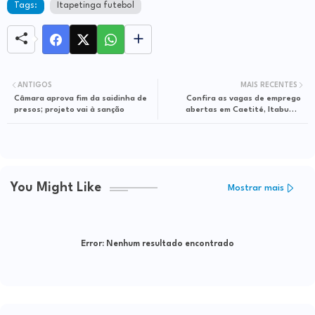
Tags:
Itapetinga futebol
ANTIGOS
MAIS RECENTES
Câmara aprova fim da saidinha de
Confira as vagas de emprego
presos; projeto vai à sanção
abertas em Caetité, Itabuna,
Itapetinga, Jequié e Vitória da
Conquista
You Might Like
Mostrar mais
Error:
Nenhum resultado encontrado