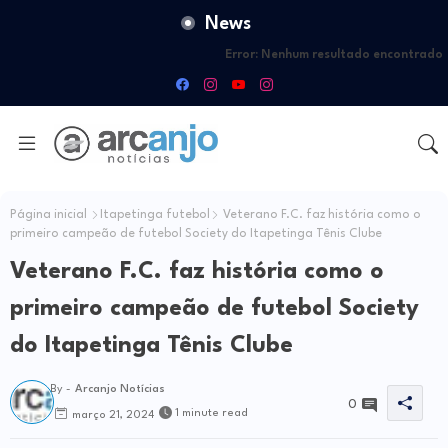
News
Error:
Nenhum resultado encontrado
Página inicial
Itapetinga futebol
Veterano F.C. faz história como o
primeiro campeão de futebol Society do Itapetinga Tênis Clube
Veterano F.C. faz história como o
primeiro campeão de futebol Society
do Itapetinga Tênis Clube
By -
Arcanjo Notícias
0
1 minute read
março 21, 2024