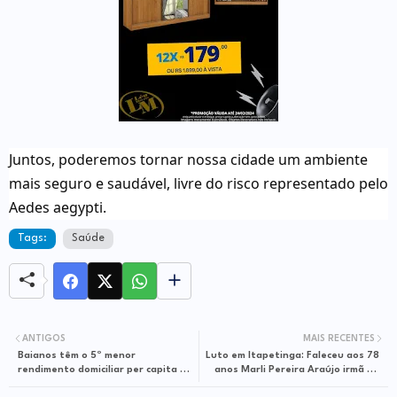
Juntos, poderemos tornar nossa cidade um ambiente
mais seguro e saudável, livre do risco representado pelo
Aedes aegypti.
Tags:
Saúde
ANTIGOS
MAIS RECENTES
Baianos têm o 5º menor
Luto em Itapetinga: Faleceu aos 78
rendimento domiciliar per capita do
anos Marli Pereira Araújo irmã do
país
professor Dedinho