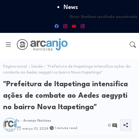
News
Error:
Nenhum resultado encontrado
Página inicial
Saúde
"Prefeitura de Itapetinga intensifica ações de
combate ao Aedes aegypti no bairro Nova Itapetinga"
"Prefeitura de Itapetinga intensifica
ações de combate ao Aedes aegypti
no bairro Nova Itapetinga"
By -
Arcanjo Notícias
0
1 minute read
março 01, 2024