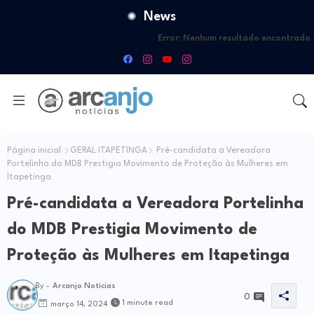
News
Error:
Nenhum resultado encontrado
Página inicial
GERAL ITAPETINGA
Pré-candidata a Vereadora
Portelinha do MDB Prestigia Movimento de Proteção às Mulheres em
Itapetinga
Pré-candidata a Vereadora Portelinha
do MDB Prestigia Movimento de
Proteção às Mulheres em Itapetinga
By -
Arcanjo Notícias
0
1 minute read
março 14, 2024