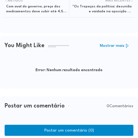
ANTIGOS
MAIS RECENTES
Com aval do governo, preço dos
"Os Tropeços da política: desunião
medicamentos deve subir até 4,5%
e vaidade na oposição de
a partir deste domingo
Itapetinga
You Might Like
Mostrar mais
Error:
Nenhum resultado encontrado
Postar um comentário
0Comentários
Postar um comentário (0)