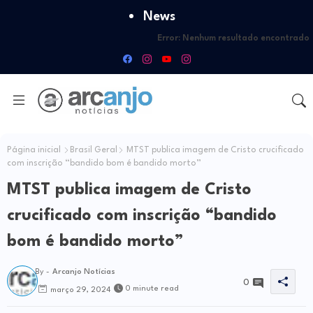
News
Error:
Nenhum resultado encontrado
Página inicial
Brasil Geral
MTST publica imagem de Cristo crucificado
com inscrição “bandido bom é bandido morto”
MTST publica imagem de Cristo
crucificado com inscrição “bandido
bom é bandido morto”
By -
Arcanjo Notícias
0
0 minute read
março 29, 2024