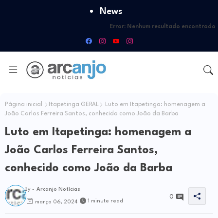
News
Error:
Nenhum resultado encontrado
Página inicial
Itapetinga GERAL
Luto em Itapetinga: homenagem a
João Carlos Ferreira Santos, conhecido como João da Barba
Luto em Itapetinga: homenagem a
João Carlos Ferreira Santos,
conhecido como João da Barba
By -
Arcanjo Notícias
0
1 minute read
março 06, 2024