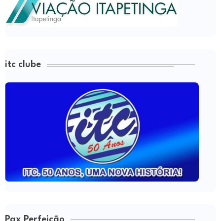
itc clube
Pax Perfeição