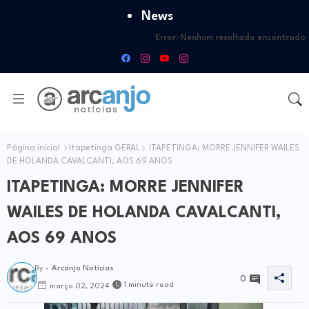
News
Error:
Nenhum resultado encontrado
Página inicial
Itapetinga GERAL
ITAPETINGA: MORRE JENNIFER WAILES
DE HOLANDA CAVALCANTI, AOS 69 ANOS
ITAPETINGA: MORRE JENNIFER
WAILES DE HOLANDA CAVALCANTI,
AOS 69 ANOS
By -
Arcanjo Notícias
0
1 minute read
março 02, 2024