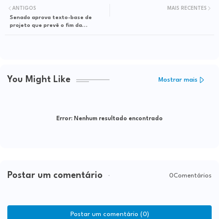
ANTIGOS
MAIS RECENTES
Senado aprova texto-base de
projeto que prevê o fim da
“saidinha” de presos em feriados
You Might Like
Mostrar mais
Error:
Nenhum resultado encontrado
Postar um comentário
0Comentários
Postar um comentário (0)