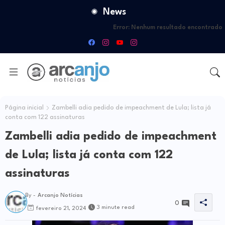
News
Error:
Nenhum resultado encontrado
Página inicial
Zambelli adia pedido de impeachment de Lula; lista já
conta com 122 assinaturas
Zambelli adia pedido de impeachment
de Lula; lista já conta com 122
assinaturas
By -
Arcanjo Notícias
0
3 minute read
fevereiro 21, 2024