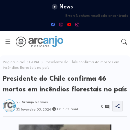
News
Error:
Nenhum resultado encontrado
Página inicial
GERAL.
Presidente do Chile confirma 46 mortos em
incêndios florestais no país
Presidente do Chile confirma 46
mortos em incêndios florestais no país
By -
Arcanjo Notícias
0
1 minute read
fevereiro 03, 2024