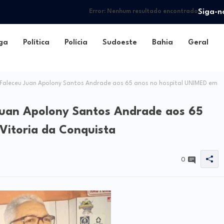
Siga-n
Error:
Nenhum resultado encontrado
ga
Política
Polícia
Sudoeste
Bahia
Geral
 Faleceu Juan Apolony Santos Andrade aos 65 anos no hospital UNIMED em
 Juan Apolony Santos Andrade aos 65
Vitoria da Conquista
0