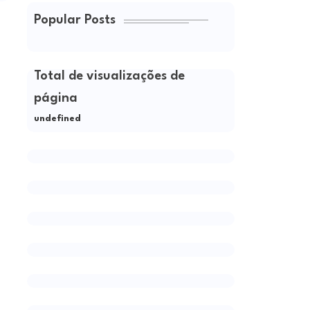
Popular Posts
Total de visualizações de
página
u
n
d
e
f
n
e
d