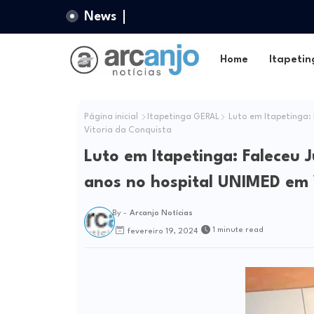
News
Home
Itapetin
Página inicial
Itapetinga GERAL
Luto em Itapetinga:
Vitoria da Conquista
Luto em Itapetinga: Faleceu
anos no hospital UNIMED em 
By -
Arcanjo Notícias
1 minute read
fevereiro 19, 2024