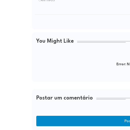
ANTIGOS
You Might Like
Error:
Ne
Postar um comentário
Po