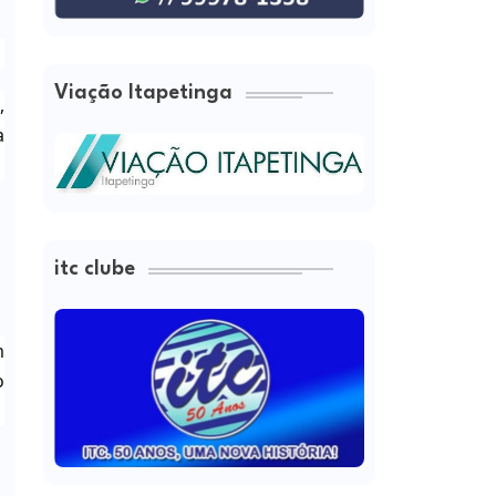
Viação Itapetinga
,
a
itc clube
m
o