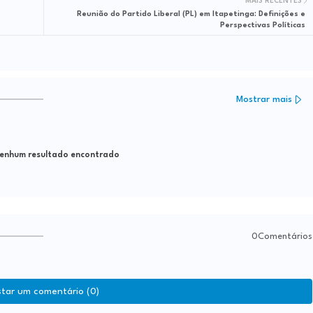
MAIS RECENTES
Reunião do Partido Liberal (PL) em Itapetinga: Definições e
Perspectivas Políticas
Mostrar mais
nhum resultado encontrado
0Comentários
star um comentário (0)