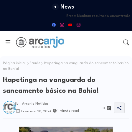
News
Error:
Nenhum resultado encontrado
Página inicial
Saúde
Itapetinga na vanguarda do saneamento básico
na Bahia!
Itapetinga na vanguarda do
saneamento básico na Bahia!
By -
Arcanjo Notícias
0
1 minute read
fevereiro 28, 2024