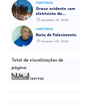
ITAPETINGA
Grave acidente com
eletricista da
Prefeitura é
dezembro 18, 2025
registrado em
Itapetinga
ITAPETINGA
Nota de Falecimento
fevereiro 05, 2026
Total de visualizações de
página
1
8
4
7
9
2
5