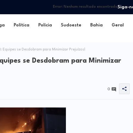
Siga-n
Error:
Nenhum resultado encontrado
ga
Política
Polícia
Sudoeste
Bahia
Geral
 Equipes se Desdobram para Minimizar Prejuízosl
Equipes se Desdobram para Minimizar
0