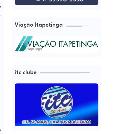
a
s
Viação Itapetinga
itc clube
s