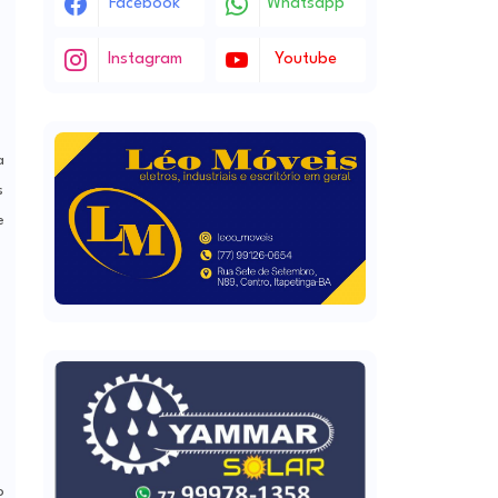
Facebook
Whatsapp
Instagram
Youtube
a
s
e
o