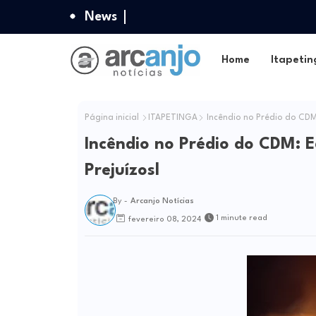
News
Home
Itapetin
Página inicial
ITAPETINGA
Incêndio no Prédio do CDM:
Incêndio no Prédio do CDM: 
Prejuízosl
By -
Arcanjo Notícias
1 minute read
fevereiro 08, 2024