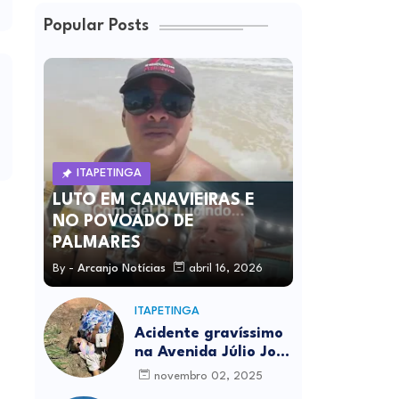
Popular Posts
ITAPETINGA
LUTO EM CANAVIEIRAS E
NO POVOADO DE
PALMARES
By -
Arcanjo Notícias
abril 16, 2026
ITAPETINGA
Acidente gravíssimo
na Avenida Júlio José
Rodrigues deixa um
novembro 02, 2025
morto