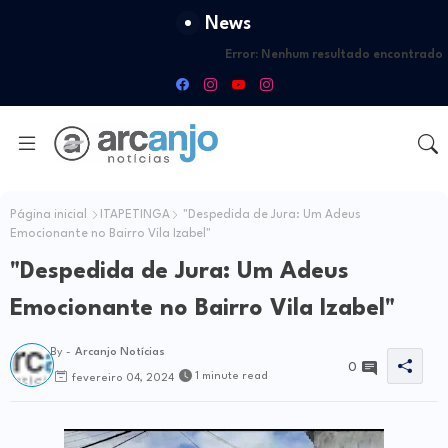
News
Error:
Nenhum resultado encontrado
Página inicial
ITAPETINGA
"Despedida de Jura: Um Adeus
Emocionante no Bairro Vila Izabel"
"Despedida de Jura: Um Adeus
Emocionante no Bairro Vila Izabel"
By -
Arcanjo Notícias
0
1 minute read
fevereiro 04, 2024