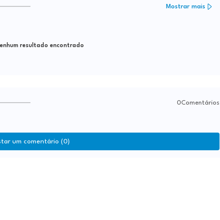
Mostrar mais
nhum resultado encontrado
0Comentários
star um comentário (0)