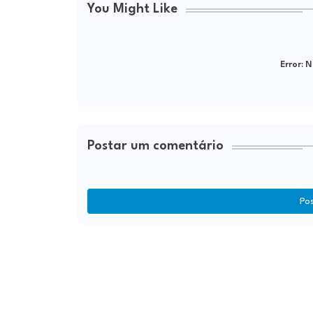
You Might Like
Error:
Ne
Postar um comentário
Po