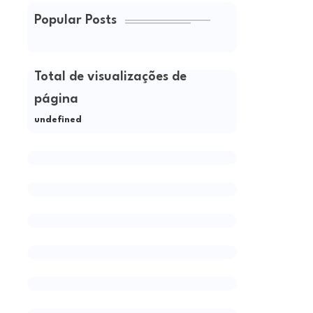
Popular Posts
Total de visualizações de
página
u
n
d
e
f
n
e
d