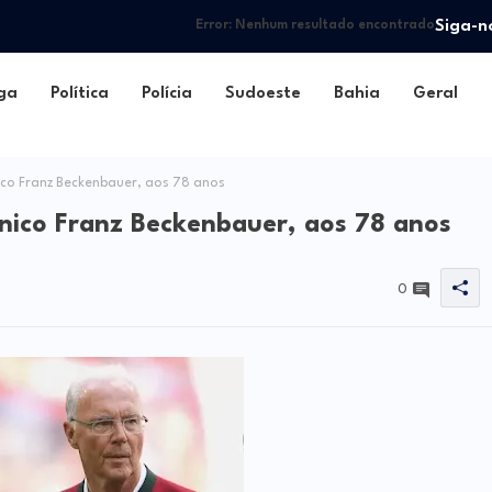
Siga-n
Error:
Nenhum resultado encontrado
ga
Política
Polícia
Sudoeste
Bahia
Geral
ico Franz Beckenbauer, aos 78 anos
nico Franz Beckenbauer, aos 78 anos
0