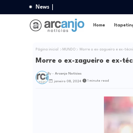
News
Home
Itapetin
Página inicial
MUNDO
Morre o ex-zagueiro e ex-técn
Morre o ex-zagueiro e ex-téc
By -
Arcanjo Notícias
1 minute read
janeiro 08, 2024