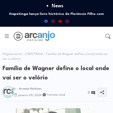
News
Itapetinga lança livro histórico de Florêncio Filho com
recursos da Política Nacional Aldir Blanc
Página inicial
ITAPETINGA
Família de Wagner define o local onde vai
ser o velório
Família de Wagner define o local onde
vai ser o velório
By -
Arcanjo Notícias
0
1 minute read
janeiro 09, 2024