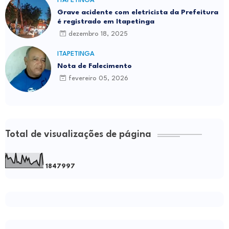
ITAPETINGA
Grave acidente com eletricista da Prefeitura
é registrado em Itapetinga
dezembro 18, 2025
ITAPETINGA
Nota de Falecimento
fevereiro 05, 2026
Total de visualizações de página
1
8
4
7
9
9
7