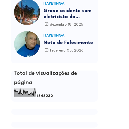
ITAPETINGA
Grave acidente com
eletricista da
Prefeitura é
dezembro 18, 2025
registrado em
Itapetinga
ITAPETINGA
Nota de Falecimento
fevereiro 05, 2026
Total de visualizações de
página
1
8
4
8
2
3
2