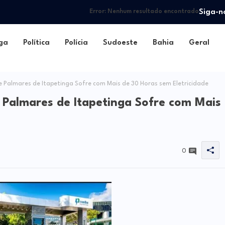
Siga-n
Error:
Nenhum resultado encontrado
ga
Política
Polícia
Sudoeste
Bahia
Geral
 Palmares de Itapetinga Sofre com Mais de 30 Horas sem Eletricidade
 Palmares de Itapetinga Sofre com Mais
0