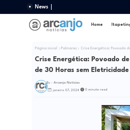
News
Home
Itapetin
Página inicial
Palmares
Crise Energética: Povoado de
Crise Energética: Povoado de
de 30 Horas sem Eletricidade
By -
Arcanjo Notícias
0 minute read
janeiro 07, 2024