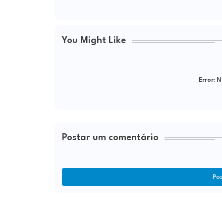
You Might Like
Error:
Ne
Postar um comentário
Po