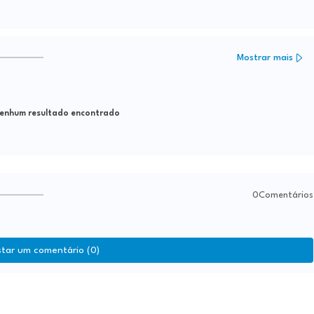
Mostrar mais
nhum resultado encontrado
0Comentários
star um comentário (0)