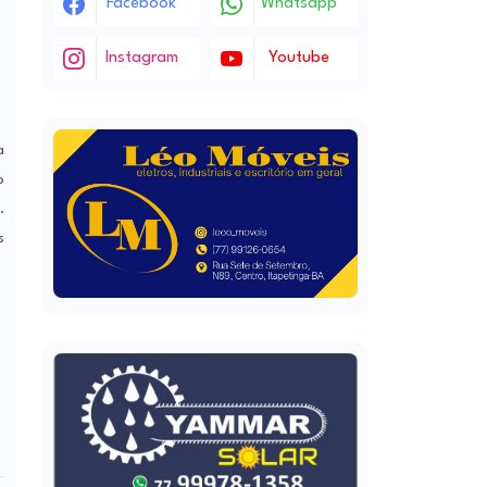
Facebook
Whatsapp
Instagram
Youtube
a
o
.
s