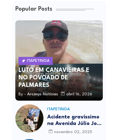
Popular Posts
ITAPETINGA
LUTO EM CANAVIEIRAS E
NO POVOADO DE
PALMARES
By -
Arcanjo Notícias
abril 16, 2026
ITAPETINGA
Acidente gravíssimo
na Avenida Júlio José
Rodrigues deixa um
novembro 02, 2025
morto