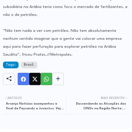
subsidiária na Arábia teria como foco o mercado de fertilizantes, e
não o de petróleo.
“Não tem nada a ver com petróleo. Não tem absolutamente
nenhum sentido imaginar que a gente vai colocar uma empresa
aqui para fazer perfuração para explorar petróleo na Arábia
Saudita”, frisou Prates.//Metropoles.
Tags:
Brasil.
ANTIGOS
MAIS RECENTES
Arcanjo Notícias acompanhou a
Desvendando as Atuações das
final de Paysandu e Juventus. Veja
ONGs na Região Norte: O
o jogo em imagens fantásticas!
Depoimento Incisivo da Deputada
Sílvia Waiapi