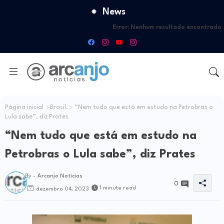
News
Error:
Nenhum resultado encontrado
Página inicial
Brasil.
“Nem tudo que está em estudo na Petrobras o
Lula sabe”, diz Prates
“Nem tudo que está em estudo na
Petrobras o Lula sabe”, diz Prates
By -
Arcanjo Notícias
0
1 minute read
dezembro 04, 2023