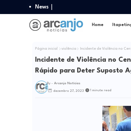
News
Home
Itapetin
Página inicial
violência
Incidente de Violência no Ce
Incidente de Violência no Ce
Rápido para Deter Suposto A
By -
Arcanjo Notícias
1 minute read
dezembro 27, 2023