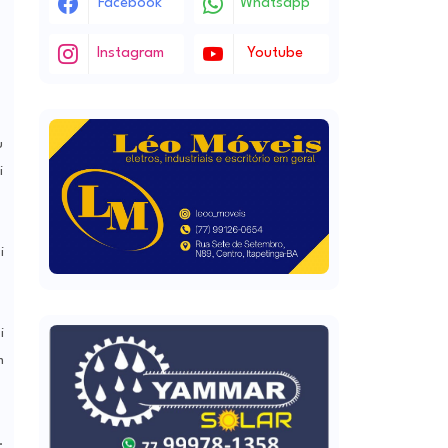
Facebook
Whatsapp
Instagram
Youtube
u
i
i
i
m
.