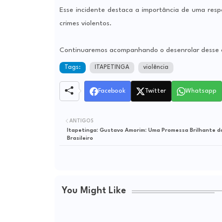
Esse incidente destaca a importância de uma res
crimes violentos.
Continuaremos acompanhando o desenrolar desse ca
Tags:
ITAPETINGA
violência
Facebook
Twitter
Whatsapp
ANTIGOS
Itapetinga: Gustavo Amorim: Uma Promessa Brilhante do Futebol
Brasileiro
You Might Like