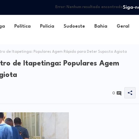
Siga-n
Error:
Nenhum resultado encontrado
ga
Política
Polícia
Sudoeste
Bahia
Geral
ntro de Itapetinga: Populares Agem Rápido para Deter Suposto Agiota
ntro de Itapetinga: Populares Agem
giota
0