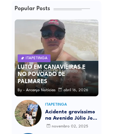
Popular Posts
ITAPETINGA
LUTO EM CANAVIEIRAS E
NO POVOADO DE
PALMARES
By -
Arcanjo Notícias
abril 16, 2026
ITAPETINGA
Acidente gravíssimo
na Avenida Júlio José
Rodrigues deixa um
novembro 02, 2025
morto