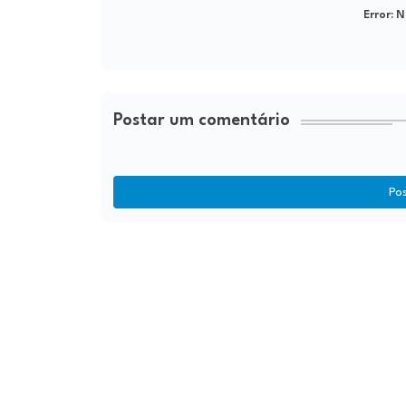
Error:
Ne
Postar um comentário
Po