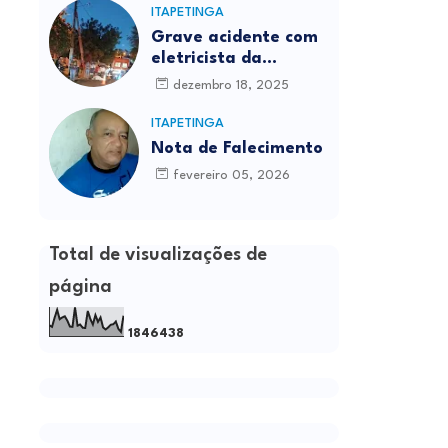
ITAPETINGA
Grave acidente com
eletricista da
Prefeitura é
dezembro 18, 2025
registrado em
Itapetinga
ITAPETINGA
Nota de Falecimento
fevereiro 05, 2026
Total de visualizações de
página
1
8
4
6
4
3
8