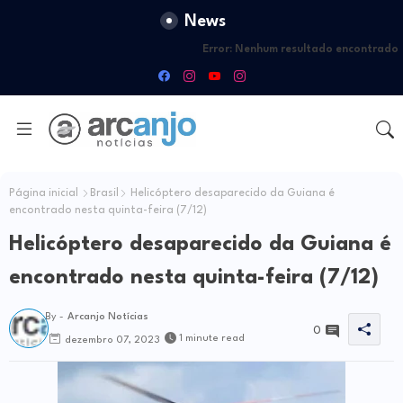
News
Error:
Nenhum resultado encontrado
Página inicial
Brasil
Helicóptero desaparecido da Guiana é
encontrado nesta quinta-feira (7/12)
Helicóptero desaparecido da Guiana é
encontrado nesta quinta-feira (7/12)
By -
Arcanjo Notícias
0
1 minute read
dezembro 07, 2023