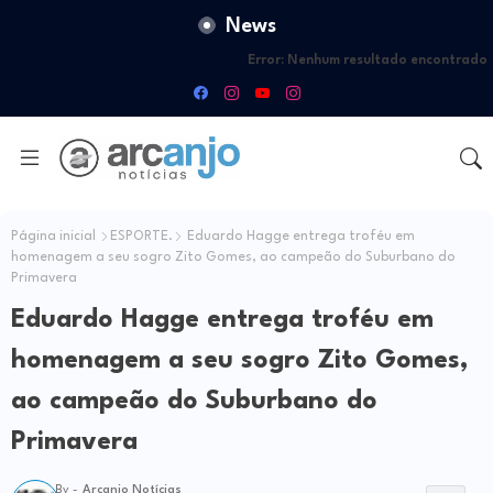
News
Error:
Nenhum resultado encontrado
Página inicial
ESPORTE.
Eduardo Hagge entrega troféu em
homenagem a seu sogro Zito Gomes, ao campeão do Suburbano do
Primavera
Eduardo Hagge entrega troféu em
homenagem a seu sogro Zito Gomes,
ao campeão do Suburbano do
Primavera
By -
Arcanjo Notícias