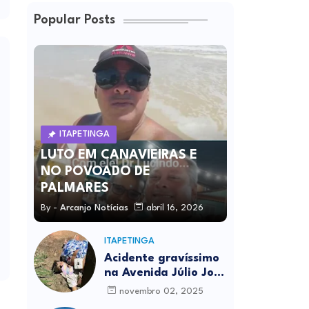
Popular Posts
ITAPETINGA
LUTO EM CANAVIEIRAS E
NO POVOADO DE
PALMARES
By -
Arcanjo Notícias
abril 16, 2026
ITAPETINGA
Acidente gravíssimo
na Avenida Júlio José
Rodrigues deixa um
novembro 02, 2025
morto