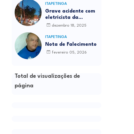
ITAPETINGA
Grave acidente com
eletricista da
Prefeitura é
dezembro 18, 2025
registrado em
Itapetinga
ITAPETINGA
Nota de Falecimento
fevereiro 05, 2026
Total de visualizações de
página