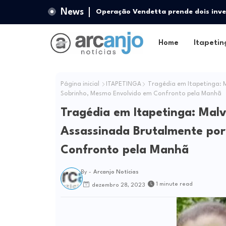
News
Operação Vendetta prende dois inve
em Itororó
Home
Itapetin
Página inicial
ITAPETINGA
Tragédia em Itapetinga: 
Sobrinho, Mesmo Envolvido em Confronto pela Manhã
Tragédia em Itapetinga: Mal
Assassinada Brutalmente po
Confronto pela Manhã
By -
Arcanjo Notícias
1 minute read
dezembro 28, 2023