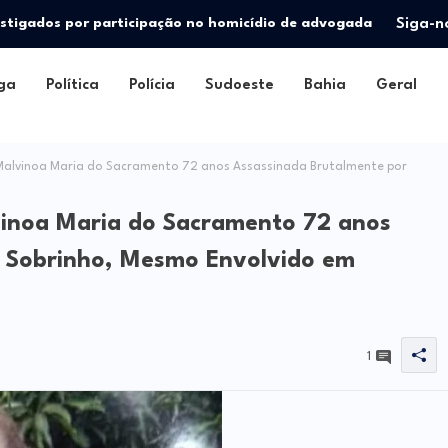
stigados por participação no homicídio de advogada
Siga-n
ga
Política
Polícia
Sudoeste
Bahia
Geral
Malvinoa Maria do Sacramento 72 anos Assassinada Brutalmente por
vinoa Maria do Sacramento 72 anos
r Sobrinho, Mesmo Envolvido em
1