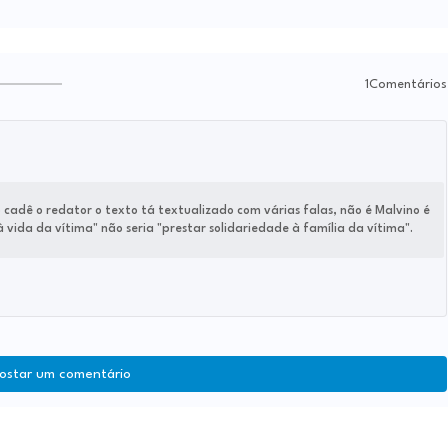
1Comentários
cadê o redator o texto tá textualizado com várias falas, não é Malvino é
vida da vítima" não seria "prestar solidariedade à família da vítima".
ostar um comentário