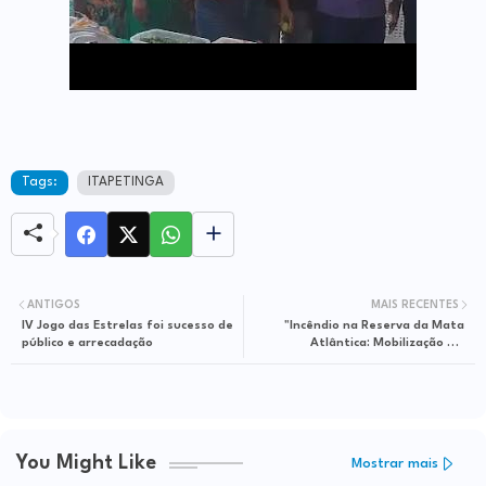
Tags:
ITAPETINGA
ANTIGOS
MAIS RECENTES
IV Jogo das Estrelas foi sucesso de
"Incêndio na Reserva da Mata
público e arrecadação
Atlântica: Mobilização em
Itapetinga para Proteger o Parque
Zoomatinha"
You Might Like
Mostrar mais